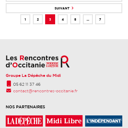
SUIVANT
1
2
3
4
5
…
7
Groupe La Dépêche du Midi
05 62 11 37 46
contact@rencontres-occitanie.fr
NOS PARTENAIRES