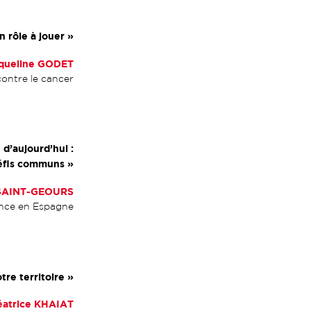
n rôle à jouer
»
cqueline GODET
contre le cancer
 d’aujourd’hui :
 défis communs »
SAINT-GEOURS
nce en Espagne
tre territoire »
éatrice KHAIAT