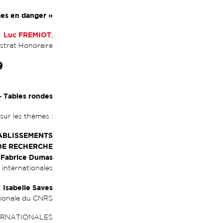
mes en danger
»
Luc FREMIOT
,
strat Honoraire
9
Tables rondes
sur les thèmes :
ABLISSEMENTS
DE RECHERCHE
Fabrice Dumas
 internationales
Isabelle Saves
tionale du CNRS
TERNATIONALES