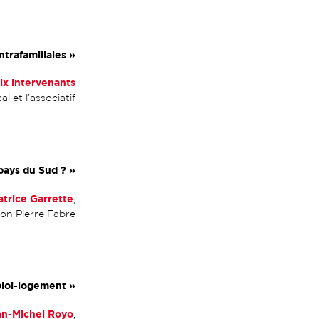
ntrafamiliales »
ix intervenants
l et l’associatif
pays du Sud ? »
atrice Garrette
,
ion Pierre Fabre
ploi-logement »
an-Michel Royo
,