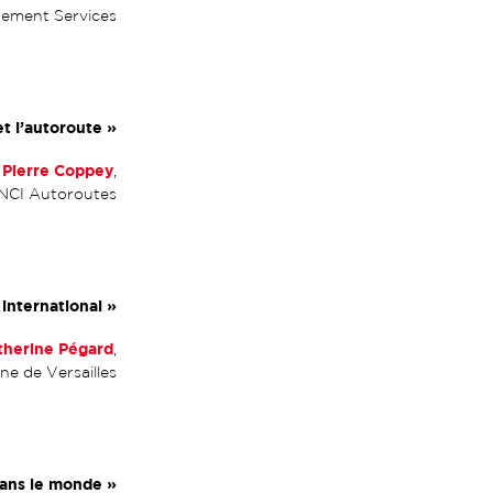
gement Services
 et l’autoroute
»
Pierre Coppey
,
VINCI Autoroutes
international
»
therine Pégard
,
ne de Versailles
 dans le monde
»