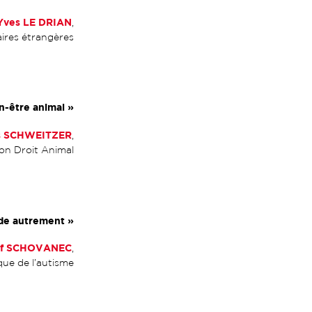
Yves LE DRIAN
,
aires étrangères
en-être animal
»
s SCHWEITZER
,
ion Droit Animal
nde autrement
»
ef SCHOVANEC
,
que de l’autisme