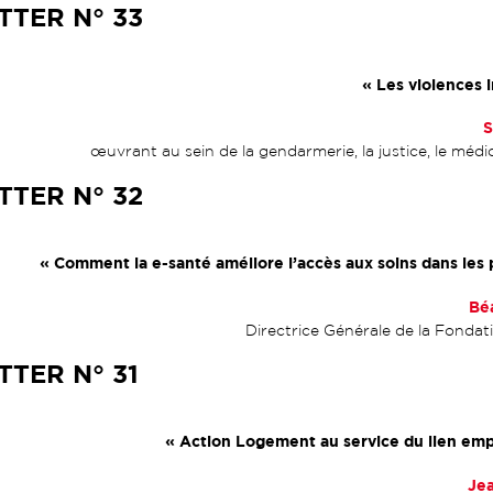
TER N° 33
« Les violences i
S
œuvrant au sein de la gendarmerie, la justice, le médica
TER N° 32
« Comment la e-santé améliore l’accès aux soins dans les 
Bé
Directrice Générale de la Fondat
TER N° 31
« Action Logement au service du lien em
Je