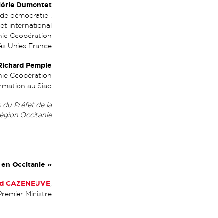
lérie Dumontet
de démocratie ,
et international
nie Coopération
tés Unies France
Richard Pempie
nie Coopération
rmation au Siad
 du Préfet de la
égion Occitanie
 en Occitanie
»
rd CAZENEUVE
,
remier Ministre