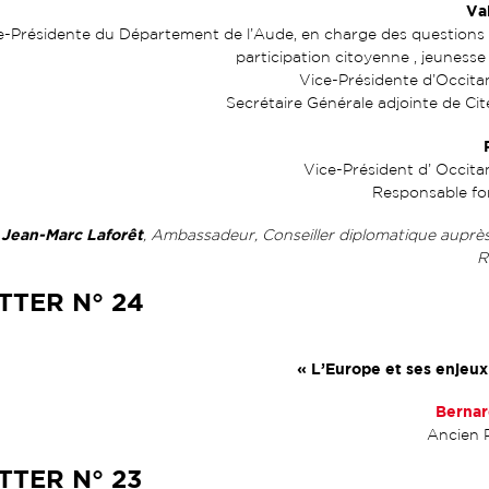
Va
e-Présidente du Département de l’Aude, en charge des questions 
participation citoyenne , jeunesse 
Vice-Présidente d’Occita
Secrétaire Générale adjointe de Ci
Vice-Président d’ Occita
Responsable fo
Jean-Marc Laforêt
:
, Ambassadeur, Conseiller diplomatique auprès
R
TER N° 24
« L’Europe et ses enjeux
Berna
Ancien P
TER N° 23