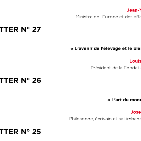
Jean-
Ministre de l’Europe et des aff
TER N° 27
« L’avenir de l’élevage et le bi
Loui
Président de la Fondat
TER N° 26
« L’art du mo
Jos
Philosophe, écrivain et saltimban
TER N° 25